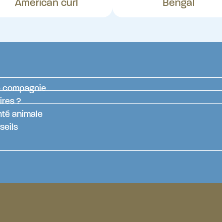
American curl
Bengal
de compagnie
ires ?
nté animale
seils