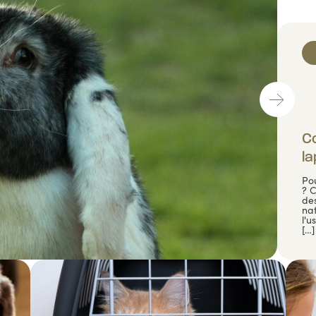
Co
la
Pou
? 
des
na
l'u
[…]