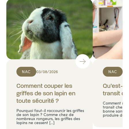
NAC
03/08/2026
NAC
20/
Comment couper les
Qu’est-ce
griffes de son lapin en
transit ch
toute sécurité ?
Comment reco
transit chez l
Pourquoi faut-il raccourcir les griffes
bonne santé 
de son lapin ? Comme chez de
produire des 
nombreux rongeurs, les griffes des
lapins ne cessent […]