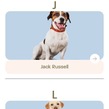
J
Jack Russell
L