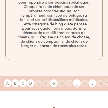
pour répondre à ses besoins spécifiques.
Chaque race de chien possède ses
propres caractéristiques, son
tempérament, son type de pelage, sa
taille, et ses prédispositions médicales.
Cette catégorie de blog a été pensée
pour vous guider, pas à pas, dans la
découverte des différentes races de
chiens, qu’il s’agisse de chiens de chasse,
de chiens de compagnie, de chiens de
berger ou encore de races plus rares.
A
B
C
D
E
F
G
H
I
J
K
L
M