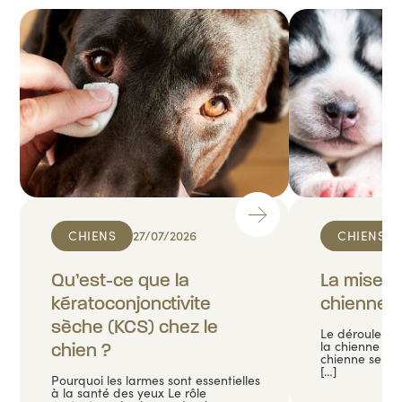
CHIENS
27/07/2026
CHIENS
Qu’est-ce que la
La mise b
kératoconjonctivite
chienne
sèche (KCS) chez le
Le déroulemen
la chienne La
chien ?
chienne se dé
[…]
Pourquoi les larmes sont essentielles
à la santé des yeux Le rôle