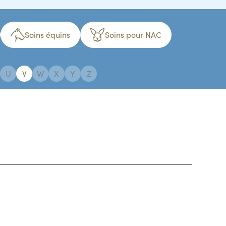
Soins équins
Soins pour NAC
U
V
W
X
Y
Z