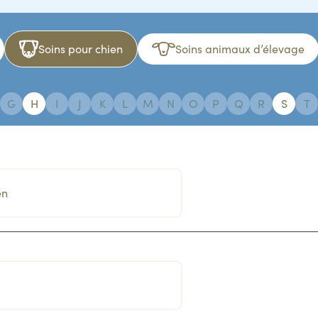
Soins pour chien
Soins animaux d’élevage
G
H
I
J
K
L
M
N
O
P
Q
R
S
T
en