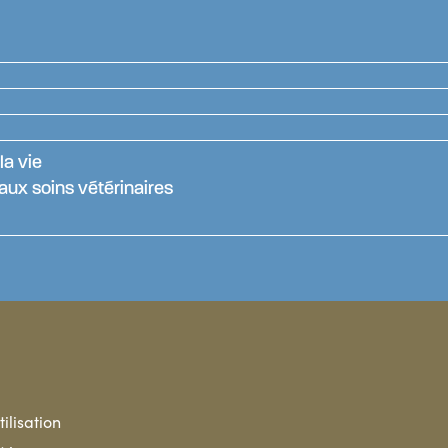
s
la vie
aux soins vétérinaires
ilisation