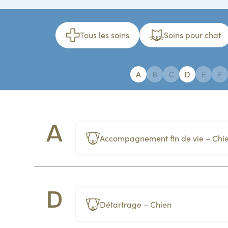
Tous les soins
Soins pour chat
A
B
C
D
E
F
A
Accompagnement fin de vie – Chi
D
Détartrage – Chien