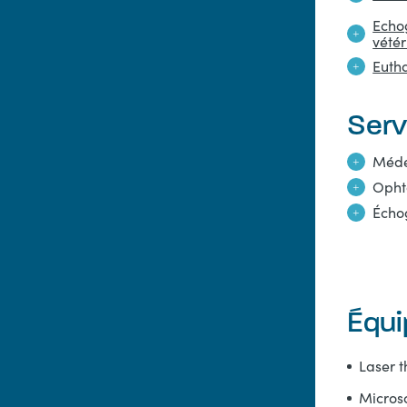
Echo
vétér
Eutha
Serv
Méde
Opht
Écho
Équ
Laser 
Micros