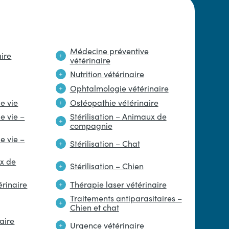
Médecine préventive
aire
vétérinaire
Nutrition vétérinaire
Ophtalmologie vétérinaire
e vie
Ostéopathie vétérinaire
e vie –
Stérilisation – Animaux de
compagnie
e vie –
Stérilisation – Chat
ux de
Stérilisation – Chien
rinaire
Thérapie laser vétérinaire
Traitements antiparasitaires –
Chien et chat
aire
Urgence vétérinaire