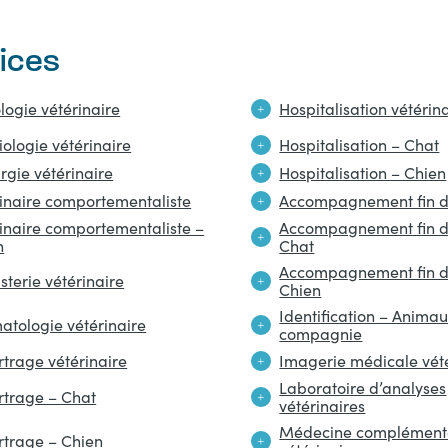
ices
ogie vétérinaire
Hospitalisation vétérin
ologie vétérinaire
Hospitalisation – Chat
rgie vétérinaire
Hospitalisation – Chien
rinaire comportementaliste
Accompagnement fin d
rinaire comportementaliste –
Accompagnement fin d
n
Chat
Accompagnement fin d
sterie vétérinaire
Chien
Identification – Anima
atologie vétérinaire
compagnie
trage vétérinaire
Imagerie médicale vété
Laboratoire d’analyses
rtrage – Chat
vétérinaires
Médecine complément
rtrage – Chien