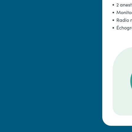
2 anes
Monito
Radio 
Échog