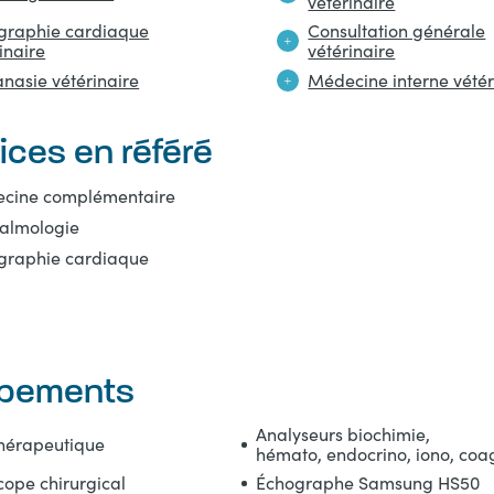
vétérinaire
graphie cardiaque
Consultation générale
inaire
vétérinaire
nasie vétérinaire
Médecine interne vétér
ices en référé
cine complémentaire
almologie
graphie cardiaque
ipements
Analyseurs biochimie,
thérapeutique
hémato, endocrino, iono, coa
cope chirurgical
Échographe Samsung HS50