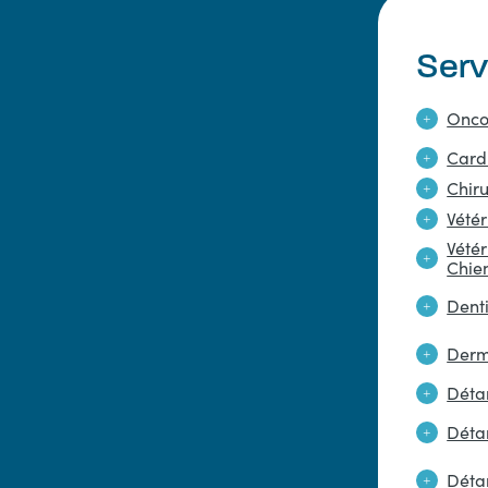
Serv
Oncol
Cardi
Chiru
Vété
Vété
Chie
Denti
Derm
Détar
Déta
Déta