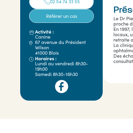
02 54 74 33 55
Prés
Référer un cas
Le Dr Pie
proche d
En 1997, 
Activité :
locaux, u
Canine
retraite 
67 avenue du Président
La clini
Wilson
ophtalmo
41000 Blois
Des écho
Horaires :
consultat
Lundi au vendredi 8h30-
19h00
Samedi 8h30-16h30