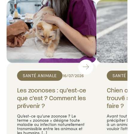
SANTÉ ANIMALE
16/07/2026
SANTÉ AN
Les zoonoses : qu’est-ce
Chien ou 
que c’est ? Comment les
trouvé sur
prévenir ?
faire ?
Qu’est-ce qu’une zoonose ? Le
Avant tout : o
terme « zoonose » désigne toute
précipiter La
maladie ou infection naturellement
à un animal e
transmissible entre les animaux et
vouloir l’attra
les humains. […]