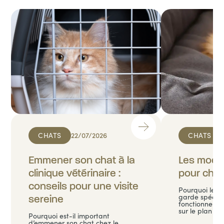
CHATS
22/07/2026
CHATS
Emmener son chat à la
Les mode
clinique vétérinaire :
pour cha
conseils pour une visite
Pourquoi le c
garde spécifi
sereine
fonctionne di
sur le plan co
Pourquoi est-il important
d’emmener son chat chez le