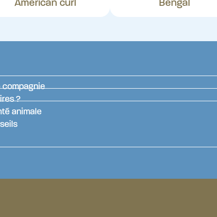
American curl
Bengal
de compagnie
ires ?
nté animale
seils