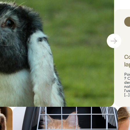
Co
la
Pou
? 
des
na
l'u
[…]