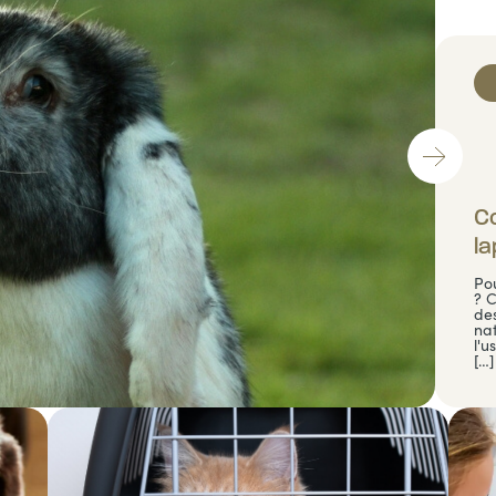
Co
la
Pou
? 
des
na
l'u
[…]