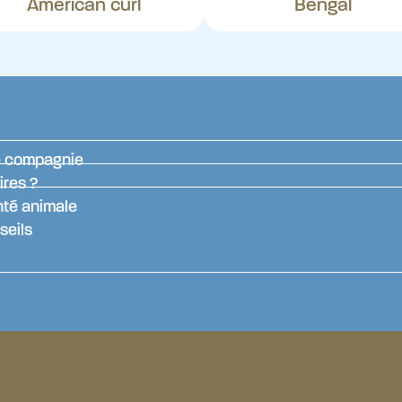
American curl
Bengal
de compagnie
ires ?
nté animale
seils