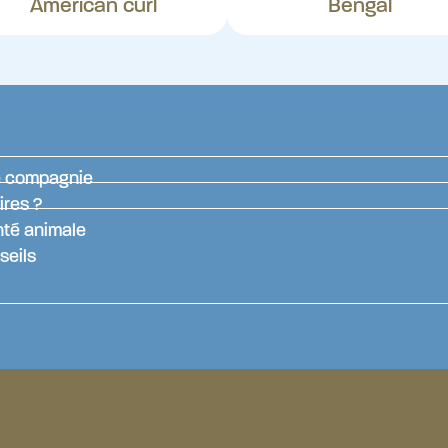
American curl
Bengal
de compagnie
ires ?
nté animale
seils