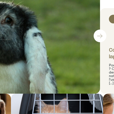
Co
la
Pou
? 
des
na
l'u
[…]