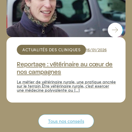
HOSPITALISATION
Hospitalisation
Hospitalisation ambulatoire (la journée)
25,60 €
Hospitalisation Chien / Chat (24h)
33,40 €
ACTUALITÉS DES CLINIQUES
16/01/2026
FIN DE VIE
Accompagnement fin de vie
Reportage : vétérinaire au cœur de
Chien / chat
90,20 €
à partir de
nos campagnes
NAC
82,80 €
Le métier de vétérinaire rurale, une pratique ancrée
sur le terrain Être vétérinaire rurale, c’est exercer
une médecine polyvalente au […]
Tous nos conseils