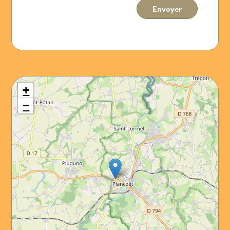
Envoyer
+
−