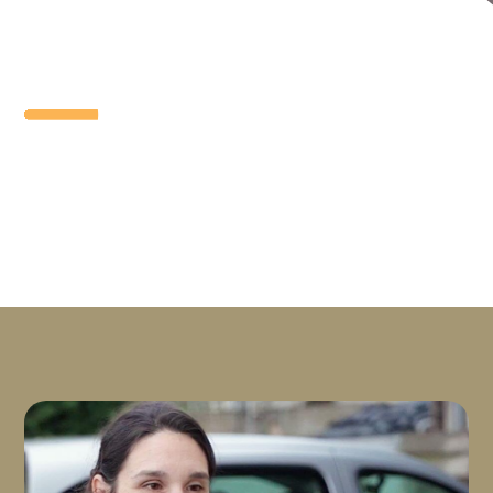
56,20 €
Consultation annuelle de santé - Chat
d'extérieur
81,20 €
Interventions chirurgicales
Castration
78,80 €
à partir de
Ovariectomie
152 €
à partir de
Détartrage et soins dentaires (hors
anesthésie)
101,60 €
à partir de
EXAMENS COMPLÉMENTAIRES
Imagerie médicale
Radiographie
49,50 €
à partir de
Échographie
54,30 €
à partir de
Examens
Prélèvement pour labo
12,30 €
Bilan Biochimique
48,55 €
Numération Formule Sanguine
54,55 €