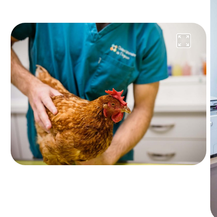
CHIENS
Consultation annuelle de santé (y
compris vaccin)
Consultation annuelle de santé
69,30 €
Interventions chirurgicales
Castration (hors médicaments et anesthésie)
121,40 €
à partir de
Ovariectomie (hors médicaments et
anesthésie)
272,50 €
à partir de
Détartrage et soins dentaires (hors
anesthésie)
94,10 €
à partir de
CHATS
Consultation annuelle de santé (y
compris vaccin)
Consultation annuelle de santé - Chat
d'intérieur