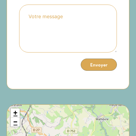
Envoyer
+
−