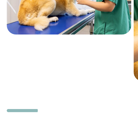
84,70 €
à partir de
CHATS
Consultation annuelle de santé (y
compris vaccin)
Consultation annuelle de santé - Chat
d'intérieur
49,90 €
Consultation annuelle de santé - Chat
d'extérieur
68 €
Interventions chirurgicales
Castration
75,90 €
Ovariectomie
149,10 €
à partir de
Détartrage et soins dentaires (hors
anesthésie)
98,30 €
à partir de
EXAMENS COMPLÉMENTAIRES