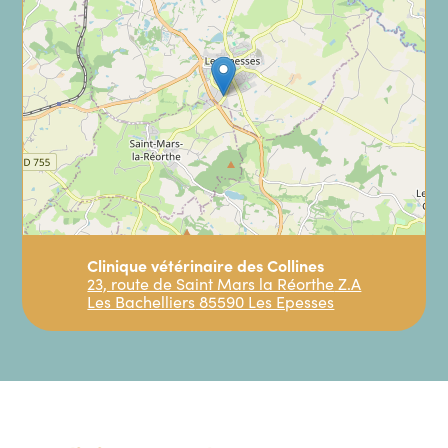
Clinique vétérinaire des Collines
CONSULTATIONS
23, route de Saint Mars la Réorthe
Z.A
Leaflet
|
©
OpenStreetMap
contributors
Les Bachelliers
85590 Les Epesses
Consultations
Consultation
41,50 €
Forfait injection (hors produit)
9,40 €
Identification électronique
74,50 €
Passeport
17,10 €
NAC