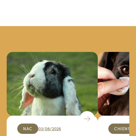
Imagerie médicale
Radiographie
77 €
à partir de
Échographie
50,90 €
à partir de
Examens
Prélèvement pour labo
13,30 €
Bilan Biochimique
48,55 €
Numération Formule Sanguine
32,15 €
HOSPITALISATION
Hospitalisation
Hospitalisation ambulatoire (la journée)
21,70 €
Hospitalisation Chien / Chat (24h)
25,80 €
NAC
03/08/2026
CHIENS