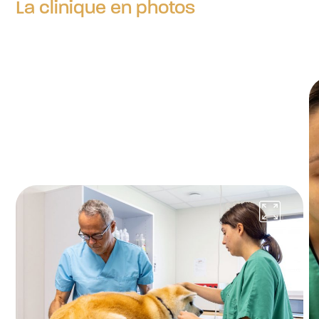
La clinique en photos
Consultations
Consultation
33,10 €
Interventions chirurgicales
Castration NAC
99,20 €
Ovario-hystérectomie NAC
207,20 €
à partir de
CHIENS
Consultation annuelle de santé (y
compris vaccin)
Consultation annuelle de santé
57,40 €
Interventions chirurgicales
Castration (hors médicaments et anesthésie)
146 €
à partir de
Ovariectomie (hors médicaments et
anesthésie)
292,70 €
à partir de
Détartrage et soins dentaires (hors
anesthésie)