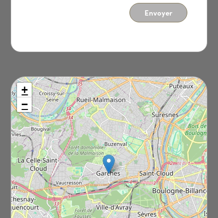
Envoyer
+
−