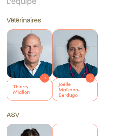
L’équipe
Vétérinaires
Joëlle
Thierry
Maïsano-
Miallon
Berdugo
ASV