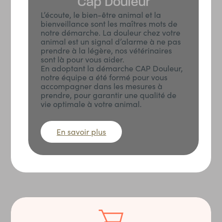
Cap Douleur
L’écoute, le bien-être animal et la
bienveillance sont les maîtres mots de
notre démarche. La douleur chez votre
animal est un signal d’alarme à ne pas
prendre à la légère, nos vétérinaires
sont là pour vous aider.
En adoptant la démarche CAP Douleur,
notre équipe a été formé pour vous
accompagner dans les mesures à
prendre, pour garantir une qualité de
vie optimale à votre animal.
En savoir plus