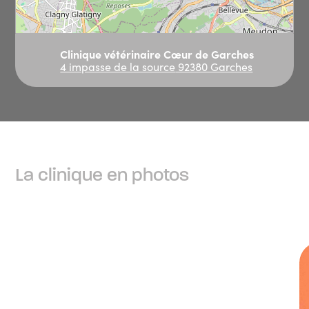
Clinique vétérinaire Cœur de Garches
4 impasse de la source
92380 Garches
Leaflet
|
©
OpenStreetMap
contributors
CONSULTATIONS
Consultations
La clinique en photos
Consultation
59,50 €
Forfait injection (hors produit)
18,10 €
Identification électronique
102,30 €
Passeport
14,50 €
NAC
Consultations
Consultation
59,50 €