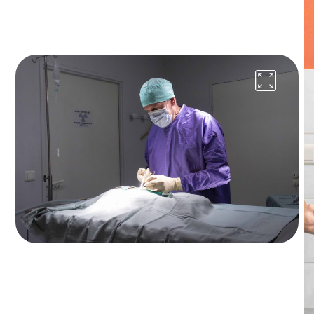
Interventions chirurgicales
Castration NAC
156,40 €
Ovario-hystérectomie NAC
224,60 €
à partir de
CHIENS
Consultation annuelle de santé (y
compris vaccin)
Consultation annuelle de santé
85 €
Interventions chirurgicales
Castration (hors médicaments et anesthésie)
182,40 €
à partir de
Ovariectomie (hors médicaments et
anesthésie)
383,80 €
à partir de
Détartrage et soins dentaires (hors
anesthésie)
144,80 €
à partir de
CHATS