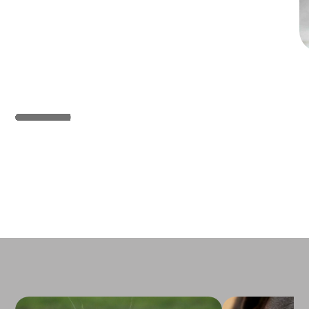
Consultation annuelle de santé (y
compris vaccin)
Consultation annuelle de santé - Chat
d'intérieur
74,40 €
Consultation annuelle de santé - Chat
d'extérieur
96,20 €
Interventions chirurgicales
Castration
113,40 €
à partir de
Ovariectomie
213,50 €
à partir de
Détartrage et soins dentaires (hors
anesthésie)
140,60 €
à partir de
EXAMENS COMPLÉMENTAIRES
Imagerie médicale
Radiographie
77 €
à partir de
Échographie
66 €
à partir de