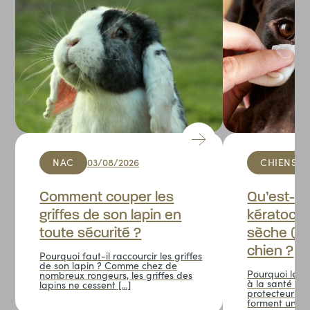
Examens
Prélèvement pour labo
14,60 €
Bilan Biochimique
48,55 €
Numération Formule Sanguine
36,95 €
HOSPITALISATION
Hospitalisation
Hospitalisation ambulatoire (la journée)
29,80 €
Hospitalisation Chien / Chat (24h)
44,70 €
NAC
03/08/2026
CHIENS
Comment couper les
Qu’est-ce
griffes de son lapin en
kératocon
toute sécurité ?
sèche (KC
chien ?
Pourquoi faut-il raccourcir les griffes
de son lapin ? Comme chez de
Pourquoi les l
nombreux rongeurs, les griffes des
à la santé des
lapins ne cessent […]
protecteur de
forment un fil