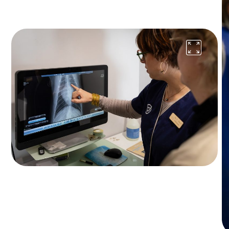
Consultation annuelle de santé (y
compris vaccin)
Consultation annuelle de santé
71,90 €
Interventions chirurgicales
Castration (hors médicaments et anesthésie)
152 €
à partir de
Ovariectomie (hors médicaments et
anesthésie)
301,80 €
à partir de
Détartrage et soins dentaires (hors
anesthésie)
108,80 €
à partir de
CHATS
Consultation annuelle de santé (y
compris vaccin)
Consultation annuelle de santé - Chat
d'intérieur
67 €
Consultation annuelle de santé - Chat