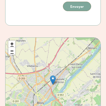
Envoyer
+
−