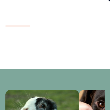
d'extérieur
84,60 €
Interventions chirurgicales
Castration
85,80 €
à partir de
Ovariectomie
176,30 €
à partir de
Détartrage et soins dentaires (hors
anesthésie)
116,30 €
à partir de
EXAMENS COMPLÉMENTAIRES
Imagerie médicale
Radiographie
69,30 €
à partir de
Échographie
50 €
Examens
Prélèvement pour labo
12,80 €
Bilan Biochimique
48,55 €
Numération Formule Sanguine
33 €
HOSPITALISATION