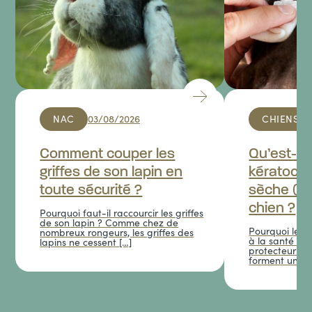
Hospitalisation
Hospitalisation ambulatoire (la journée)
19,20 €
Hospitalisation Chien / Chat (24h)
35,60 €
FIN DE VIE
Accompagnement fin de vie
NAC
03/08/2026
CHIENS
Chien / chat
144,50 €
à partir de
NAC
70,90 €
Comment couper les
Qu’est-ce
griffes de son lapin en
kératocon
toute sécurité ?
sèche (KC
chien ?
Pourquoi faut-il raccourcir les griffes
de son lapin ? Comme chez de
Pourquoi les l
nombreux rongeurs, les griffes des
à la santé des
lapins ne cessent […]
protecteur de
forment un fil